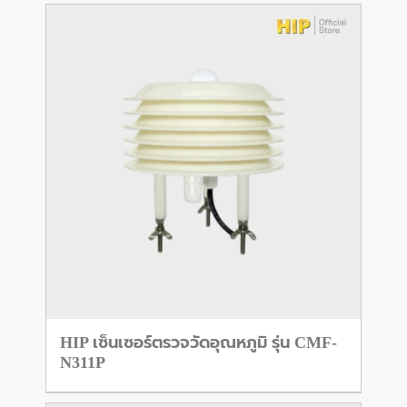
HIP เซ็นเซอร์ตรวจวัดอุณหภูมิ รุ่น CMF-
N311P