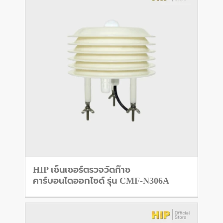
HIP เซ็นเซอร์ตรวจวัดก๊าซ
คาร์บอนไดออกไซด์ รุ่น CMF-N306A