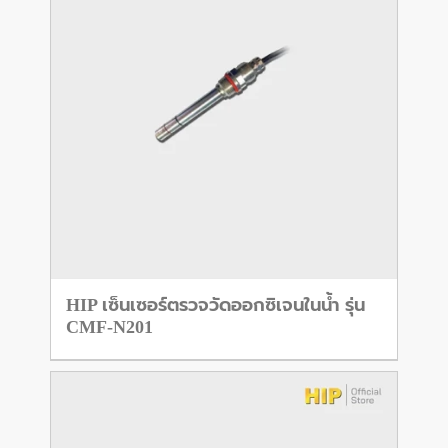
HIP เซ็นเซอร์ตรวจวัดออกซิเจนในน้ำ รุ่น
CMF-N201