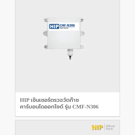
HIP เซ็นเซอร์ตรวจวัดก๊าซ
คาร์บอนไดออกไซด์ รุ่น CMF-N306