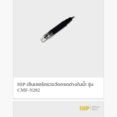
HIP เซ็นเซอร์ตรวจวัดกรดด่างในน้ำ รุ่น
CMF-N202