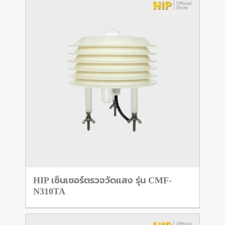
HIP เซ็นเซอร์ตรวจวัดแสง รุ่น CMF-
N310TA