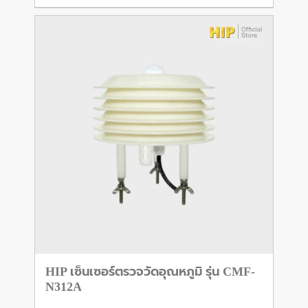
HIP เซ็นเซอร์ตรวจวัดอุณหภูมิ รุ่น CMF-
N312A