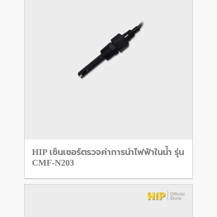
HIP เซ็นเซอร์ตรวจค่าการนำไฟฟ้าในน้ำ รุ่น
CMF-N203