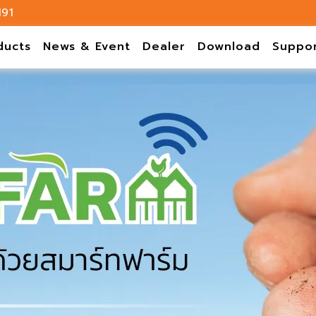
191
ducts
News & Event
Dealer
Download
Suppo