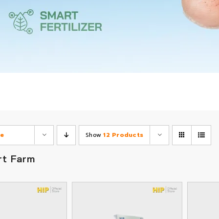
ce
Show
12 Products
rt Farm