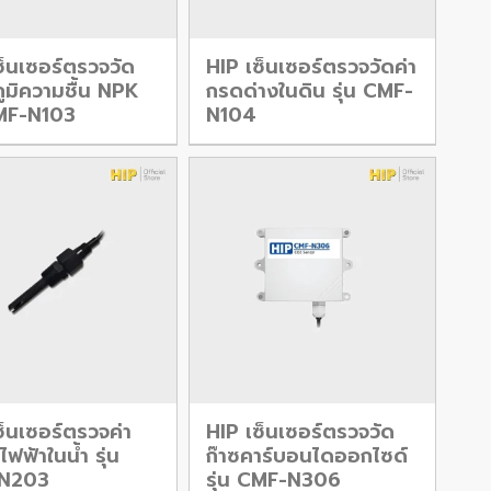
ซ็นเซอร์ตรวจวัด
HIP เซ็นเซอร์ตรวจวัดค่า
ูมิความชื้น NPK
กรดด่างในดิน รุ่น CMF-
CMF-N103
N104
ซ็นเซอร์ตรวจค่า
HIP เซ็นเซอร์ตรวจวัด
ฟฟ้าในน้ำ รุ่น
ก๊าซคาร์บอนไดออกไซด์
N203
รุ่น CMF-N306