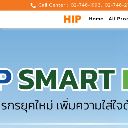
Skip
Call Center :
02-748-1993
,
02-748-2
to
content
Home
All Pro