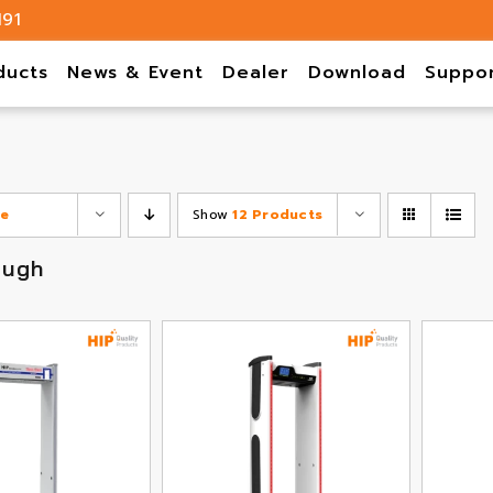
191
ducts
News & Event
Dealer
Download
Suppo
ce
Show
12 Products
ough