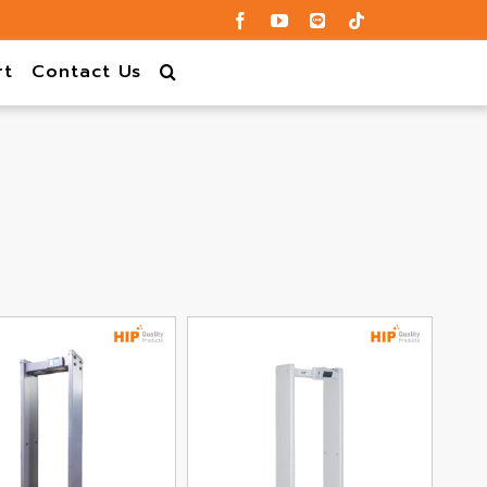
rt
Contact Us