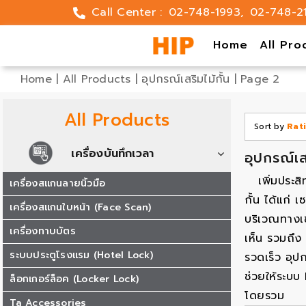
Skip
Call Center :
02-748-1993
,
02-748-2
to
content
Home
All Pro
Home
|
All Products
|
อุปกรณ์เสริมไม้กั้น
|
Page 2
All Products
Sort by
Rat
เครื่องบันทึกเวลา
อุปกรณ์เส
เพิ่มประ
เครื่องสแกนลายนิ้วมือ
กั้น ได้แก่
เครื่องสแกนใบหน้า (Face Scan)
บริเวณทางเข
เครื่องทาบบัตร
เห็น รวมถึง
ระบบประตูโรงแรม (Hotel Lock)
รวดเร็ว อุป
ช่วยให้ระบบ
ล็อกเกอร์ล็อค (Locker Lock)
โดยรวม
Ta Accessories