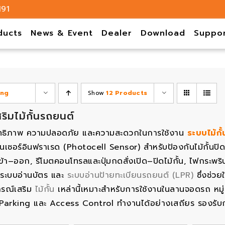
191
ducts
News & Event
Dealer
Download
Suppo
ing
Show
12 Products
ริมไม้กั้นรถยนต์
สิทธิภาพ ความปลอดภัย และความสะดวกในการใช้งาน
ระบบไม้กั
 เซนเซอร์อินฟราเรด (Photocell Sensor) สำหรับป้องกันไม้กั
้า–ออก, รีโมตคอนโทรลและปุ่มกดสั่งเปิด–ปิดไม้กั้น, ไฟกระ
 ระบบอ่านบัตร และ
ระบบอ่านป้ายทะเบียนรถยนต์ (LPR)
ซึ่งช่ว
กรณ์เสริม
ไม้กั้น
เหล่านี้เหมาะสำหรับการใช้งานในลานจอดรถ หม
 Parking และ Access Control ทำงานได้อย่างเสถียร รองรับการ