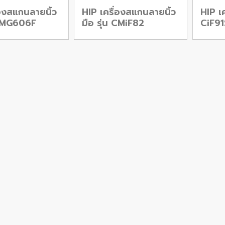
่องสแกนลายนิ้ว
HIP เครื่องสแกนลายนิ้ว
HIP เ
 CMG606F
มือ รุ่น CMiF82
CiF9