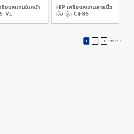
ครื่องสแกนใบหน้า
HIP เครื่องสแกนลายนิ้ว
1S-VL
มือ รุ่น CiF85
1
2
3
Next