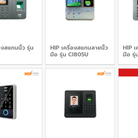
องสแกนนิ้ว รุ่น
HIP เครื่องสแกนลายนิ้ว
HIP เ
มือ รุ่น CI805U
มือ ร