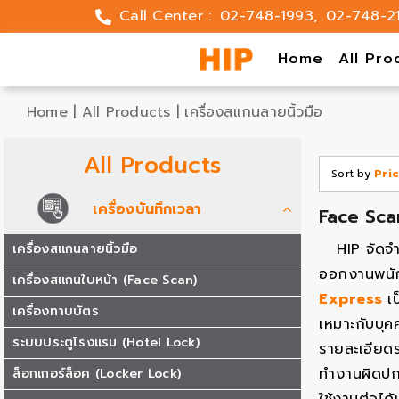
Skip
Call Center :
02-748-1993
,
02-748-2
to
content
Home
All Pro
Home
|
All Products
|
เครื่องสแกนลายนิ้วมือ
All Products
Sort by
Pri
เครื่องบันทึกเวลา
Face Sca
HIP จัดจ
เครื่องสแกนลายนิ้วมือ
ออกงานพนัก
เครื่องสแกนใบหน้า (Face Scan)
Express
เ
เครื่องทาบบัตร
เหมาะกับบุค
ระบบประตูโรงแรม (Hotel Lock)
รายละเอียด
ทำงานผิดปก
ล็อกเกอร์ล็อค (Locker Lock)