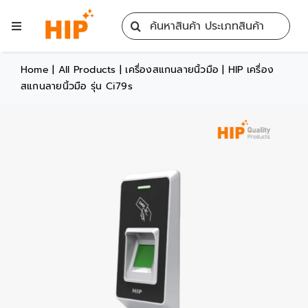
Skip
Search
to
Toggle
for:
content
Navigation
Home
Home
|
All Products
|
เครื่องสแกนลายนิ้วมือ
|
HIP เครื่อง
สแกนลายนิ้วมือ รุ่น Ci79s
All Products
Training
Blog
Services
Contact