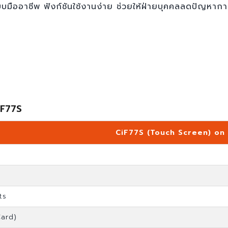
ืออาชีพ ฟังก์ชันใช้งานง่าย ช่วยให้ฝ่ายบุคคลลดปัญหาก
CiF77S
CiF77S (Touch Screen) on
ts
Card)