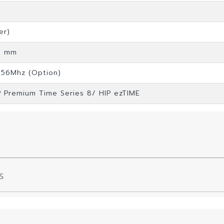
er)
.8 mm
3.56Mhz (Option)
P Premium Time Series 8/ HIP ezTIME
7S