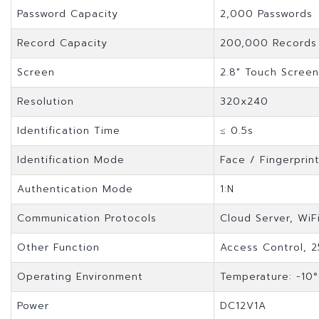
Password Capacity
2,000 Passwords
Record Capacity
200,000 Records
Screen
2.8" Touch Scree
Resolution
320x240
Identification Time
≤ 0.5s
Identification Mode
Face / Fingerprin
Authentication Mode
1:N
Communication Protocols
Cloud Server, WiF
Other Function
Access Control, 
Operating Environment
Temperature: -10
Power
DC12V1A