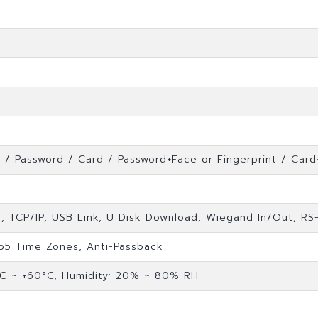
n
t / Password / Card / Password+Face or Fingerprint / Card
i, TCP/IP, USB Link, U Disk Download, Wiegand In/Out, RS
255 Time Zones, Anti-Passback
°C ~ +60°C, Humidity: 20% ~ 80% RH