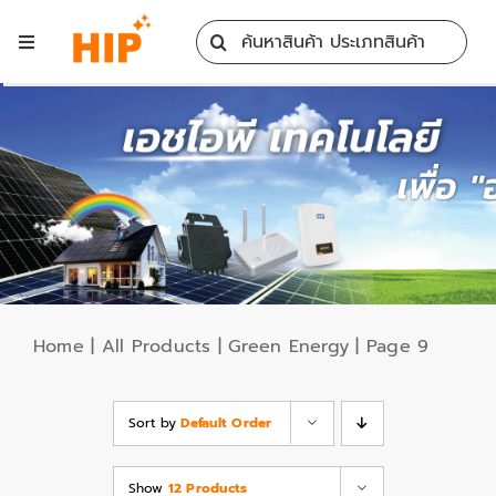
Skip
Search
to
Toggle
for:
content
Navigation
Home
All Products
Training
Blog
Home
|
All Products
|
Green Energy
|
Page 9
Services
Sort by
Default Order
Contact
Show
12 Products