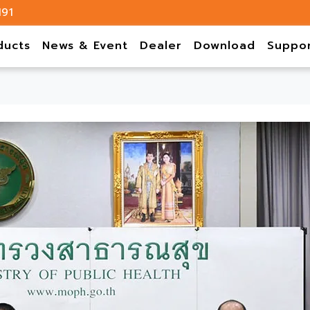
191
ducts
News & Event
Dealer
Download
Suppo