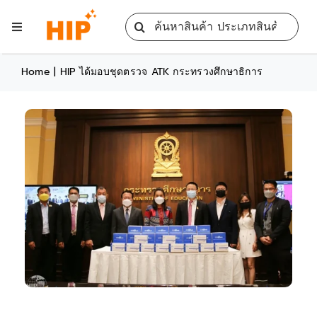
Skip
Search
to
Toggle
for:
content
Navigation
Home
Home
|
HIP ได้มอบชุดตรวจ ATK กระทรวงศึกษาธิการ
All Products
Training
Blog
Services
Contact