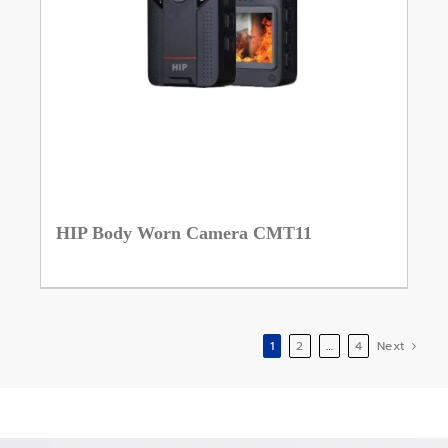
HIP Body Worn Camera CMT11
1
2
…
4
Next