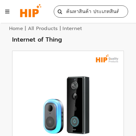
Skip
Search
to
Toggle
for:
content
Navigation
Home
Home
|
All Products
|
Internet
Internet of Thing
All Products
Training
Blog
Services
Contact