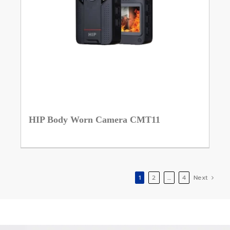
HIP Body Worn Camera CMT11
1
2
…
4
Next