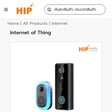
Skip
Search
to
Toggle
for:
content
Navigation
Home
Home
|
All Products
|
Internet
Internet of Thing
All Products
Training
Blog
Services
Contact