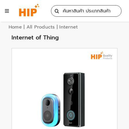
Skip
Search
to
Toggle
for:
content
Navigation
Home
Home
|
All Products
|
Internet
Internet of Thing
All Products
Training
Blog
Services
Contact