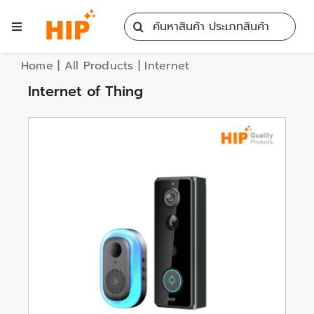
Skip
Search
to
Toggle
for:
content
Navigation
Home
Home
|
All Products
|
Internet
Internet of Thing
All Products
Training
Blog
Services
Contact