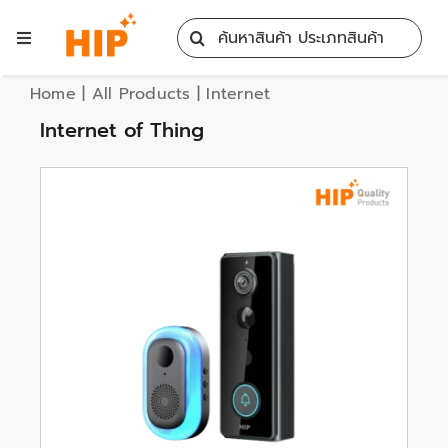
Skip
Search
to
Toggle
for:
content
Navigation
Home
Home
|
All Products
|
Internet
Internet of Thing
All Products
Training
Blog
Services
Contact