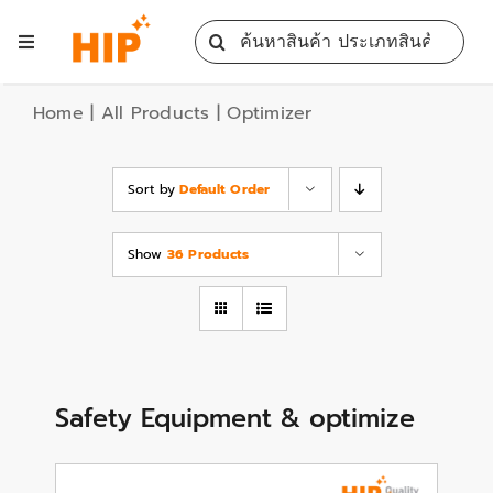
Skip
Search
to
Toggle
for:
content
Navigation
Home
Home
|
All Products
|
Optimizer
All Products
Sort by
Default Order
Training
Show
36 Products
Blog
Services
Safety Equipment & optimize
Contact