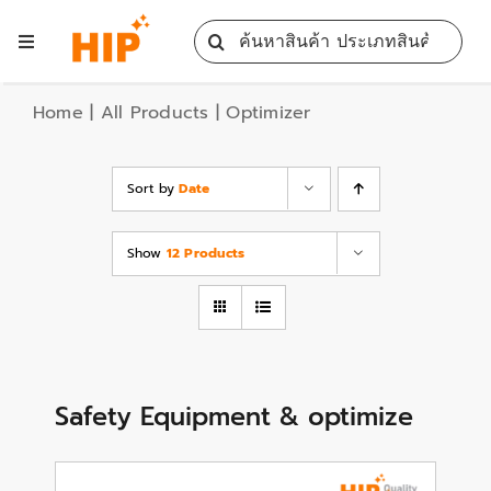
Skip
Search
to
Toggle
for:
content
Navigation
Home
Home
|
All Products
|
Optimizer
All Products
Sort by
Date
Training
Show
12 Products
Blog
Services
Safety Equipment & optimize
Contact