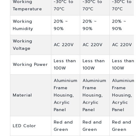
Working
-30°C to
-30°C to
-30°C to
Temperature
70°C
70°C
70°C
Working
20% ~
20% ~
20% ~
Humidity
90%
90%
90%
Working
AC 220V
AC 220V
AC 220V
Voltage
Less than
Less than
Less than
Working Power
100W
100W
100W
Aluminium
Aluminium
Aluminium
Frame
Frame
Frame
Material
Housing,
Housing,
Housing,
Acrylic
Acrylic
Acrylic
Panel
Panel
Panel
Red and
Red and
Red and
LED Color
Green
Green
Green