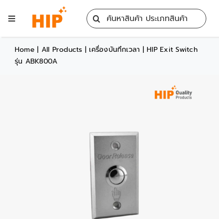
Skip
Search
to
Toggle
for:
content
Navigation
Home
Home
|
All Products
|
เครื่องบันทึกเวลา
|
HIP Exit Switch
รุ่น ABK800A
All Products
Training
Blog
Services
Contact