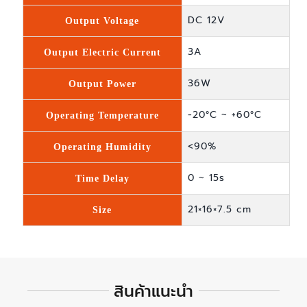
DC 12V
Output Voltage
3A
Output Electric Current
36W
Output Power
-20°C ~ +60°C
Operating Temperature
<90%
Operating Humidity
0 ~ 15s
Time Delay
21×16×7.5 cm
Size
สินค้าแนะนำ