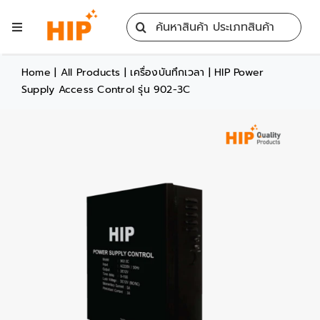
Skip
Search
to
Toggle
for:
content
Navigation
Home
Home
|
All Products
|
เครื่องบันทึกเวลา
|
HIP Power
Supply Access Control รุ่น 902-3C
All Products
Training
Blog
Services
Contact