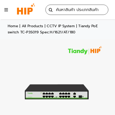
Skip
Search
to
Toggle
for:
content
Navigation
Home
Home
|
All Products
|
CCTV IP System
|
Tiandy PoE
switch TC-P3S019 Spec:H/1621/AT/180
All Products
Training
Blog
Services
Contact