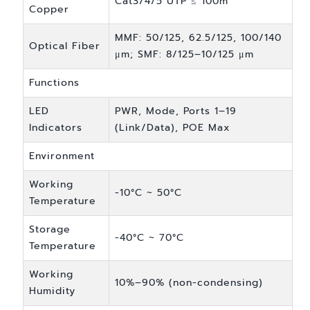
Cat3/4/5 UTP ≤ 100m
Copper
MMF: 50/125, 62.5/125, 100/140
Optical Fiber
μm; SMF: 8/125–10/125 μm
Functions
LED
PWR, Mode, Ports 1–19
Indicators
(Link/Data), POE Max
Environment
Working
-10°C ~ 50°C
Temperature
Storage
-40°C ~ 70°C
Temperature
Working
10%–90% (non-condensing)
Humidity