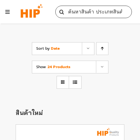
Skip
Search
to
Toggle
for:
content
Navigation
Home
All Products
Sort by
Date
Show
24 Products
Training
Blog
Services
สินค้าใหม่
Contact