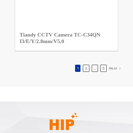
Tiandy CCTV Camera TC-C34QN
I3/E/Y/2.8mm/V5.0
1
2
…
5
Next