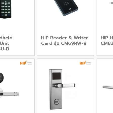
dheld
HIP Reader & Writer
HIP H
Unit
Card รุ่น CM69RW-B
CM83
U-B