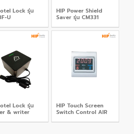
otel Lock รุ่น
HIP Power Shield
8F-U
Saver รุ่น CM331
otel Lock รุ่น
HIP Touch Screen
er & writer
Switch Control AIR