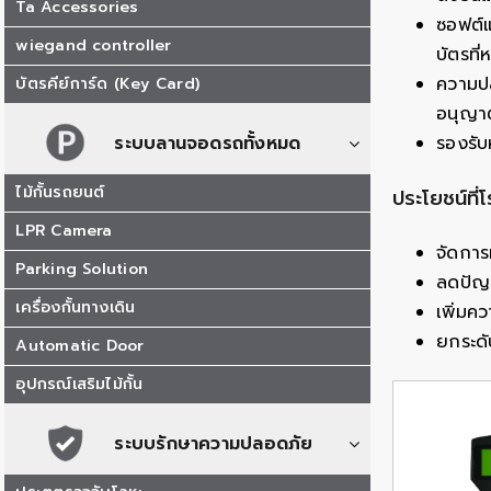
Ta Accessories
ซอฟต์แ
wiegand controller
บัตรที
ความปล
บัตรคีย์การ์ด (Key Card)
อนุญา
ระบบลานจอดรถทั้งหมด
รองรับ
ไม้กั้นรถยนต์
ประโยชน์ที่
LPR Camera
จัดการ
Parking Solution
ลดปัญห
เครื่องกั้นทางเดิน
เพิ่มค
ยกระดั
Automatic Door
อุปกรณ์เสริมไม้กั้น
ระบบรักษาความปลอดภัย