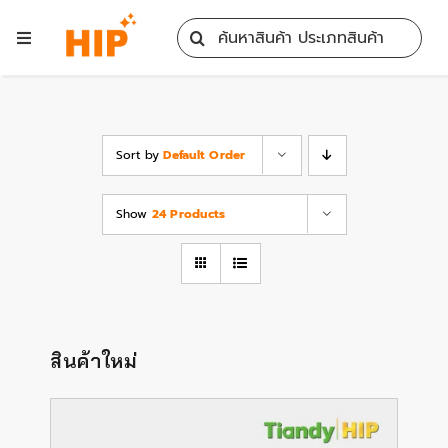
Skip
Search
to
Toggle
for:
content
Navigation
Home
All Products
Sort by
Default Order
Show
24 Products
Training
Blog
Services
สินค้าใหม่
Contact