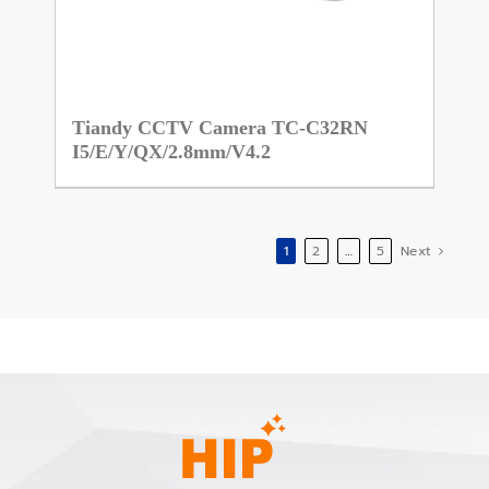
Tiandy CCTV Camera TC-C32RN
I5/E/Y/QX/2.8mm/V4.2
1
2
…
5
Next