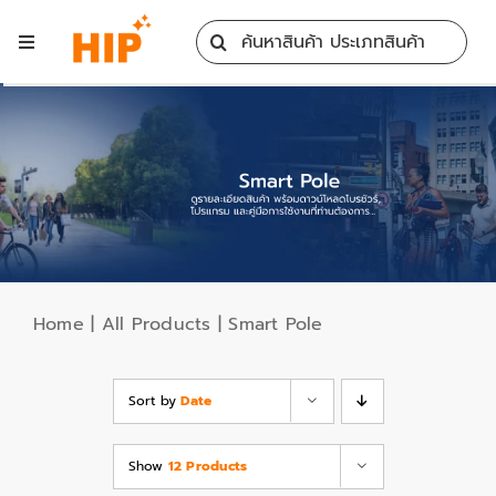
Skip
Search
to
Toggle
for:
content
Navigation
Home
All Products
Training
Blog
Home
|
All Products
|
Smart Pole
Services
Sort by
Date
Contact
Show
12 Products